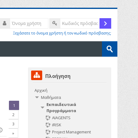
Όνομα
χρήστη
Σύνδεση
Κωδικός
Ξεχάσατε το όνομα χρήστη ή τον κωδικό πρόσβασης;
πρόσβασης
Αναζήτηση
μαθημάτων
Υποβολή
Παράλειψη
Πλοήγηση
Πλοήγηση
Αρχική
Μαθήματα
Εκπαιδευτικά
(τρέχων)
1
Προγράμματα
2
AIAGENTS
3
iRISK
Project Management
Επόμενο
»