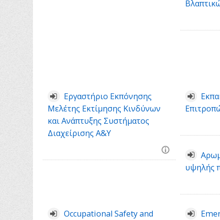
Βλαπτικ
Εργαστήριο Εκπόνησης
Εκπα
Μελέτης Εκτίμησης Κινδύνων
Επιτροπ
και Ανάπτυξης Συστήματος
Διαχείρισης Α&Υ
Αρωμ
υψηλής 
Occupational Safety and
Emer