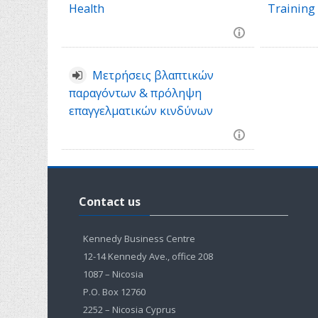
Health
Training
Μετρήσεις βλαπτικών
παραγόντων & πρόληψη
επαγγελματικών κινδύνων
Παράλειψη
Contact
Contact us
us
Kennedy Business Centre
12-14 Kennedy Ave., office 208
1087 – Nicosia
P.O. Box 12760
2252 – Nicosia Cyprus