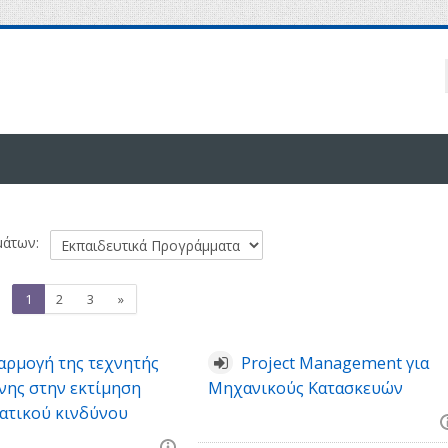
μάτων:
(τρέχων)
Επόμενο
1
2
3
»
αρμογή της τεχνητής
Project Management για
ης στην εκτίμηση
Μηχανικούς Κατασκευών
ατικού κινδύνου