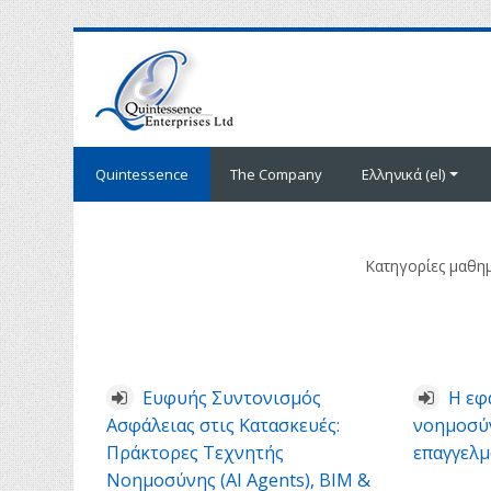
Μετάβαση
στο
κεντρικό
περιεχόμενο
Quintessence
The Company
Ελληνικά ‎(el)‎
Κατηγορίες μαθη
Ευφυής Συντονισμός
Η εφ
Ασφάλειας στις Κατασκευές:
νοημοσύν
Πράκτορες Τεχνητής
επαγγελμ
Νοημοσύνης (AI Agents), BIM &