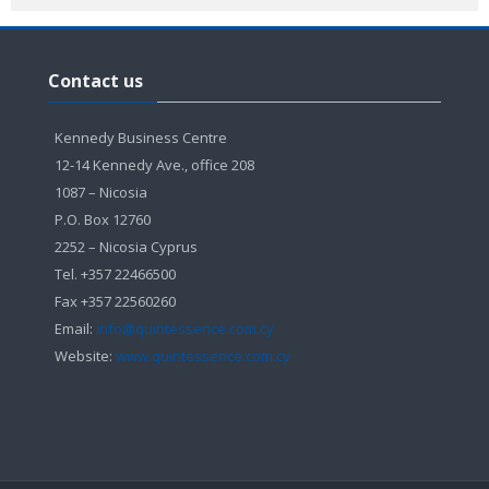
Παράλειψη
Contact
Contact us
us
Kennedy Business Centre
12-14 Kennedy Ave., office 208
1087 – Nicosia
P.O. Box 12760
2252 – Nicosia Cyprus
Tel. +357 22466500
Fax +357 22560260
Email:
info@quintessence.com.cy
Website:
www.quintessence.com.cy