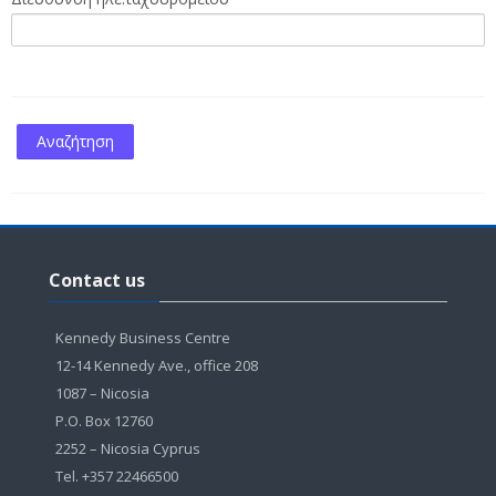
Παράλειψη
Contact
Contact us
us
Kennedy Business Centre
12-14 Kennedy Ave., office 208
1087 – Nicosia
P.O. Box 12760
2252 – Nicosia Cyprus
Tel. +357 22466500