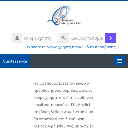
Μετάβαση
στο
κεντρικό
περιεχόμενο
Όνομα
χρήστη
Σύνδεσ
Κωδικός
Ξεχάσατε το όνομα χρήστη ή τον κωδικό πρόσβασης;
πρόσβασης
Quintessence
The Company
Για να επαναφέρετε τον κωδικό
Ελληνικά ‎(el)‎
πρόσβασής σας, συμπληρώστε το
όνομα χρήστη σας ή τη διεύθυνση
Αναζήτηση
email σας παρακάτω. Εάν βρεθεί
μαθημάτων
στη βάση δεδομένων, ένα μήνυμα
θα αποσταλεί στη διεύθυνση
Υποβολή
ηλε.ταχυδρομείου σας, με οδηγίες