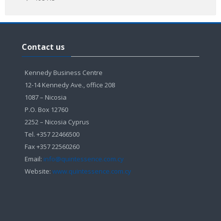
Παράλειψη
Contact
Contact us
us
Kennedy Business Centre
12-14 Kennedy Ave., office 208
1087 – Nicosia
P.O. Box 12760
2252 – Nicosia Cyprus
Tel. +357 22466500
Fax +357 22560260
Email:
info@quintessence.com.cy
Website:
www.quintessence.com.cy