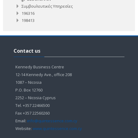
Συμβουλευτικές Υπηρεσίες
196316
198413
Παράλειψη
Contact
Contact us
us
Kennedy Business Centre
12-14 Kennedy Ave., office 208
1087 – Nicosia
P.O. Box 12760
2252 – Nicosia Cyprus
Tel. +357 22466500
Fax +357 22560260
Email:
info@quintessence.com.cy
Website:
www.quintessence.com.cy