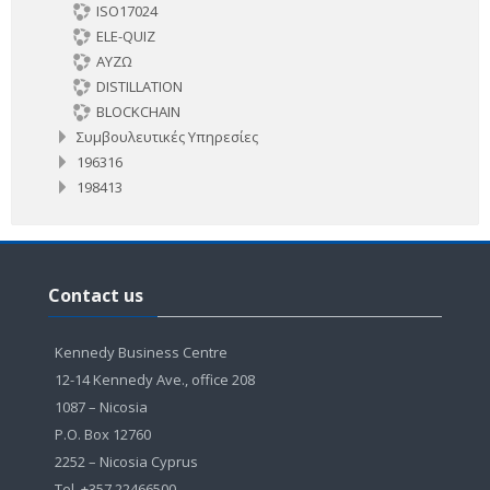
ISO17024
ELE-QUIZ
ΑΥΖΩ
DISTILLATION
BLOCKCHAIN
Συμβουλευτικές Υπηρεσίες
196316
198413
Παράλειψη
Contact
Contact us
us
Kennedy Business Centre
12-14 Kennedy Ave., office 208
1087 – Nicosia
P.O. Box 12760
2252 – Nicosia Cyprus
Tel. +357 22466500