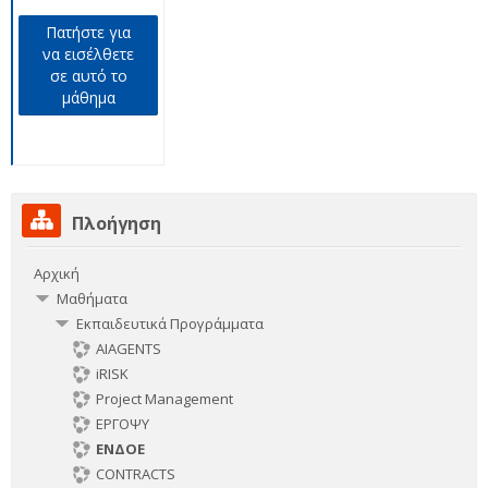
Πατήστε για
να εισέλθετε
σε αυτό το
μάθημα
Παράλειψη
Πλοήγηση
Πλοήγηση
Αρχική
Μαθήματα
Εκπαιδευτικά Προγράμματα
AIAGENTS
iRISK
Project Management
ΕΡΓΟΨΥ
ΕΝΔΟΕ
CONTRACTS